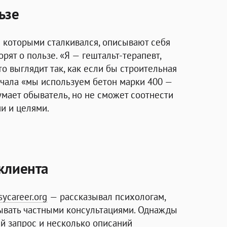
ьзе
с которыми сталкивался, описывают себя
рят о пользе. «Я — гештальт-терапевт,
о выглядит так, как если бы строительная
ечала «мы используем бетон марки 400 —
думает обыватель, но не сможет соотнести
и и целями.
клиента
ycareer.org
— рассказывал психологам,
ывать частными консультациями. Однажды
й запрос и несколько описаний