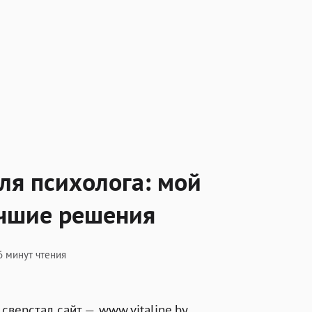
оздать сайт для психолога: мой опыт, ошибки и лучши
для психолога: мой
учшие решения
6 минут чтения
 сверстал сайт —
www.vitaline.by
.