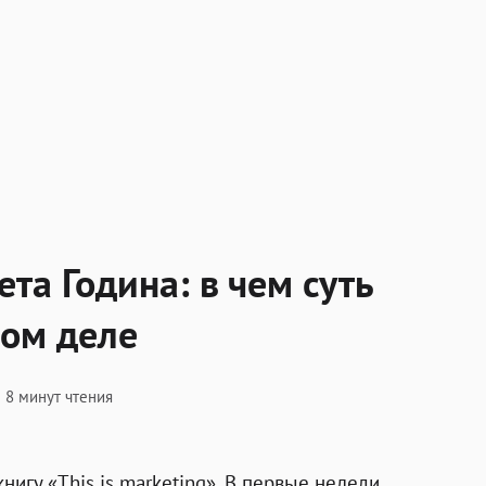
маркетинг» Сета Година: в чем суть маркетинга на сам
та Година: в чем суть
мом деле
8 минут чтения
книгу «This is marketing»
. В первые недели