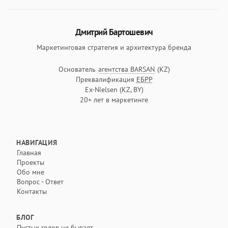
Информация об авторе
Дмитрий Бартошевич
Маркетинговая стратегия и архитектура бренда
Основатель
агентства BARSAN
(KZ)
Текущая позиция
Преквалификация
ЕБРР
Сертификация
Ex-Nielsen (KZ, BY)
Предыдущий опыт
20+ лет в маркетинге
Опыт работы
НАВИГАЦИЯ
Главная
Проекты
Обо мне
Вопрос - Ответ
Контакты
БЛОГ
Пустых голов не бывает